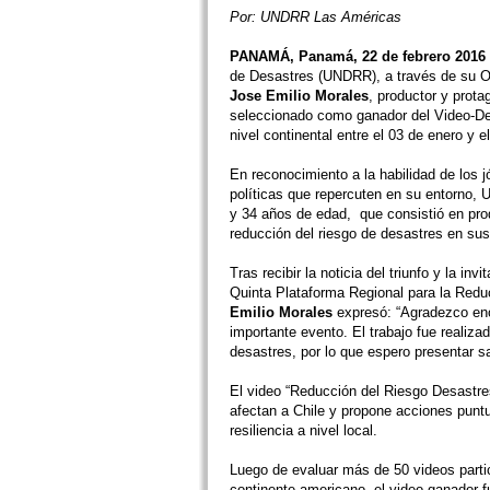
Por: UNDRR Las Américas
PANAMÁ, Panamá, 22 de febrero 2016
de Desastres (UNDRR), a través de su Of
Jose Emilio Morales
, productor y prota
seleccionado como ganador del Video-De
nivel continental entre el 03 de enero y e
En reconocimiento a la habilidad de los 
políticas que repercuten en su entorno,
y 34 años de edad, que consistió en pr
reducción del riesgo de desastres en su
Tras recibir la noticia del triunfo y la i
Quinta Plataforma Regional para la Red
Emilio Morales
expresó: “Agradezco enor
importante evento. El trabajo fue realiz
desastres, por lo que espero presentar s
El video “Reducción del Riesgo Desastres
afectan a Chile y propone acciones puntua
resiliencia a nivel local.
Luego de evaluar más de 50 videos parti
continente americano, el video ganador f