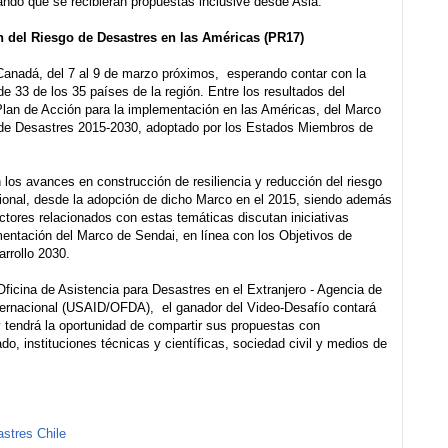
rando que se recibieran propuestas inclusive desde Asia.
n del Riesgo de Desastres en las Américas (PR17)
Canadá, del 7 al 9 de marzo próximos, esperando contar con la
e 33 de los 35 países de la región. Entre los resultados del
Plan de Acción para la implementación en las Américas, del Marco
 de Desastres 2015-2030, adoptado por los Estados Miembros de
los avances en construcción de resiliencia y reducción del riesgo
egional, desde la adopción de dicho Marco en el 2015, siendo además
actores relacionados con estas temáticas discutan iniciativas
mentación del Marco de Sendai, en línea con los Objetivos de
arrollo 2030.
Oficina de Asistencia para Desastres en el Extranjero - Agencia de
nternacional (USAID/OFDA), el ganador del Video-Desafío contará
 tendrá la oportunidad de compartir sus propuestas con
do, instituciones técnicas y científicas, sociedad civil y medios de
stres Chile