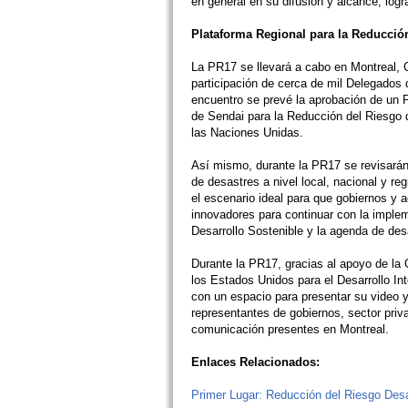
en general en su difusión y alcance, log
Plataforma Regional para la Reducció
La PR17 se llevará a cabo en Montreal, 
participación de cerca de mil Delegados d
encuentro se prevé la aprobación de un 
de Sendai para la Reducción del Riesgo
las Naciones Unidas.
Así mismo, durante la PR17 se revisarán 
de desastres a nivel local, nacional y r
el escenario ideal para que gobiernos y 
innovadores para continuar con la imple
Desarrollo Sostenible y la agenda de des
Durante la PR17, gracias al apoyo de la 
los Estados Unidos para el Desarrollo I
con un espacio para presentar su video y
representantes de gobiernos, sector priva
comunicación presentes en Montreal.
Enlaces Relacionados:
Primer Lugar: Reducción del Riesgo Desa