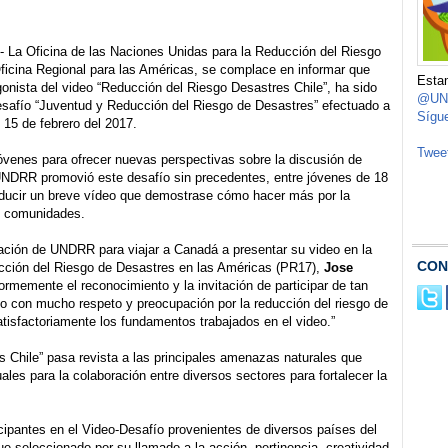
- La Oficina de las Naciones Unidas para la Reducción del Riesgo
icina Regional para las Américas, se complace en informar que
Estam
gonista del video “Reducción del Riesgo Desastres Chile”, ha sido
@UND
safío “Juventud y Reducción del Riesgo de Desastres” efectuado a
Sígu
l 15 de febrero del 2017.
Twee
jóvenes para ofrecer nuevas perspectivas sobre la discusión de
 UNDRR promovió este desafío sin precedentes, entre jóvenes de 18
oducir un breve vídeo que demostrase cómo hacer más por la
s comunidades.
nvitación de UNDRR para viajar a Canadá a presentar su video en la
CON
ucción del Riesgo de Desastres en las Américas (PR17),
Jose
memente el reconocimiento y la invitación de participar de tan
ado con mucho respeto y preocupación por la reducción del riesgo de
atisfactoriamente los fundamentos trabajados en el video.”
 Chile” pasa revista a las principales amenazas naturales que
les para la colaboración entre diversos sectores para fortalecer la
cipantes en el Video-Desafío provenientes de diversos países del
ue seleccionado por su llamado a la acción, pertinencia, creatividad