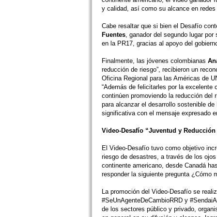
y calidad, así como su alcance en redes 
Cabe resaltar que si bien el Desafío co
Fuentes
, ganador del segundo lugar por 
en la PR17, gracias al apoyo del gobier
Finalmente, las jóvenes colombianas
An
reducción de riesgo”, recibieron un recon
Oficina Regional para las Américas de UN
“Además de felicitarles por la excelente c
continúen promoviendo la reducción del r
para alcanzar el desarrollo sostenible de
significativa con el mensaje expresado e
Video-Desafío “Juventud y Reducción 
El Video-Desafío tuvo como objetivo incr
riesgo de desastres, a través de los ojos
continente americano, desde Canadá hast
responder la siguiente pregunta ¿Cómo m
La promoción del Video-Desafío se realiz
#SeUnAgenteDeCambioRRD y #SendaiAmeri
de los sectores público y privado, organi