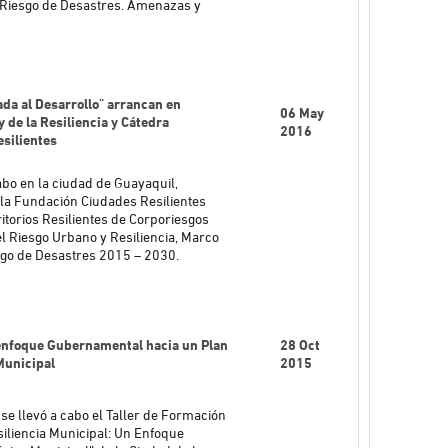
l Riesgo de Desastres. Amenazas y
ada al Desarrollo" arrancan en
06 May
 de la Resiliencia y Cátedra
2016
esilientes
abo en la ciudad de Guayaquil,
e la Fundación Ciudades Resilientes
ritorios Resilientes de Corporiesgos
l Riesgo Urbano y Resiliencia, Marco
sgo de Desastres 2015 – 2030.
enfoque Gubernamental hacia un Plan
28 Oct
Municipal
2015
se llevó a cabo el Taller de Formación
iliencia Municipal: Un Enfoque