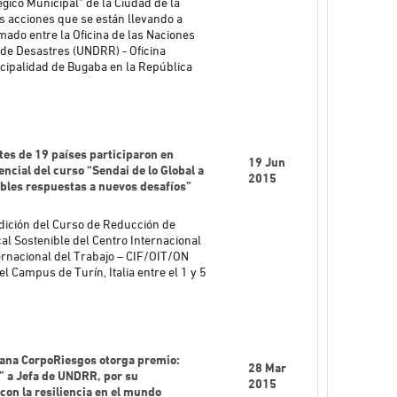
ico Municipal” de la Ciudad de la
as acciones que se están llevando a
mado entre la Oficina de las Naciones
 de Desastres (UNDRR) - Oficina
icipalidad de Bugaba en la República
es de 19 países participaron en
19 Jun
ncial del curso “Sendai de lo Global a
2015
sibles respuestas a nuevos desafíos”
edición del Curso de Reducción de
al Sostenible del Centro Internacional
ernacional del Trabajo – CIF/OIT/ON
 Campus de Turín, Italia entre el 1 y 5
ana CorpoRiesgos otorga premio:
28 Mar
o” a Jefa de UNDRR, por su
2015
on la resiliencia en el mundo