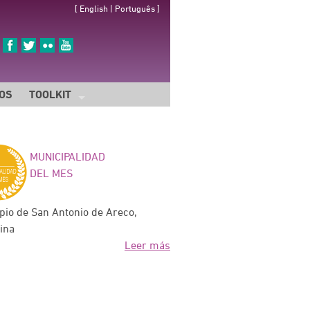
[
English
|
Português
]
IOS
TOOLKIT
HERRAMIENTAS
IDENTIDAD DE LA CAMPAÑA
MUNICIPALIDAD
SALA DE PRENSA
DEL MES
pio de San Antonio de Areco,
ina
Leer más