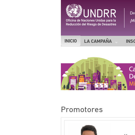
De
¡M
INICIO
LA CAMPAÑA
INS
SOBRE LA CAMPAÑA
DIEZ ESENCIALES
Promotores