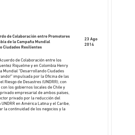
do de Colaboración entre Promotores
23 Ago
mbia de la Campaña Mundial
2014
o Ciudades Resilientes
 Acuerdo de Colaboración entre los
Fuentez Riquelme y en Colombia Henry
aña Mundial “Desarrollando Ciudades
rando!” impulsada por la Oficina de las
el Riesgo de Desastres (UNDRR), con
con los gobiernos locales de Chile y
r privado empresarial de ambos países,
ector privado por la reducción del
a UNDRR en América Latina y el Caribe,
 la continuidad de los negocios y la