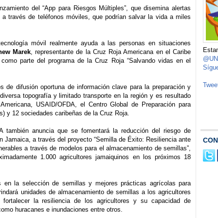
lanzamiento del “App para Riesgos Múltiples”, que disemina alertas
 a través de teléfonos móviles, que podrían salvar la vida a miles
ecnología móvil realmente ayuda a las personas en situaciones
Estam
hew Marek
, representante de la Cruz Roja Americana en el Caribe
@UND
, como parte del programa de la Cruz Roja “Salvando vidas en el
Sígu
Twee
s de difusión oportuna de información clave para la preparación y
iversa topografía y limitado transporte en la región y es resultado
ja Americana, USAID/OFDA, el Centro Global de Preparación para
s) y 12 sociedades caribeñas de la Cruz Roja.
 también anuncia que se fomentará la reducción del riesgo de
n Jamaica, a través del proyecto “Semilla de Éxito: Resiliencia ante
CON
nerables a través de modelos para el almacenamiento de semillas”,
ximadamente 1.000 agricultores jamaiquinos en los próximos 18
es en la selección de semillas y mejores prácticas agrícolas para
rindará unidades de almacenamiento de semillas a los agricultores
fortalecer la resiliencia de los agricultores y su capacidad de
como huracanes e inundaciones entre otros.