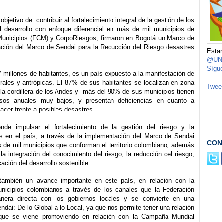
objetivo de contribuir al fortalecimiento integral de la gestión de los
l desarrollo con enfoque diferencial en más de mil municipios de
Municipios (FCM) y CorpoRiesgos, firmaron en Bogotá un Marco de
ación del Marco de Sendai para la Reducción del Riesgo desastres
Estam
@UND
Sígu
millones de habitantes, es un país expuesto a la manifestación de
rales y antrópicas. El 87% de sus habitantes se localizan en zona
Twee
la cordillera de los Andes y más del 90% de sus municipios tienen
sos anuales muy bajos, y presentan deficiencias en cuanto a
acer frente a posibles desastres
ende impulsar el fortalecimiento de la gestión del riesgo y la
tes en el país, a través de la implementación del Marco de Sendai
CON
ás de mil municipios que conforman el territorio colombiano, además
la integración del conocimiento del riesgo, la reducción del riesgo,
cación del desarrollo sostenible.
 también un avance importante en este país, en relación con la
unicipios colombianos a través de los canales que la Federación
nera directa con los gobiernos locales y se convierte en una
dai: De lo Global a lo Local, ya que nos permite tener una relación
 que se viene promoviendo en relación con la Campaña Mundial