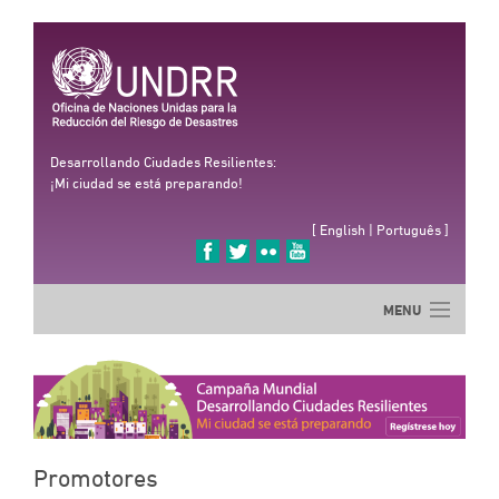
Desarrollando Ciudades Resilientes:
¡Mi ciudad se está preparando!
[
English
|
Português
]
MENU
INICIO
LA CAMPAÑA
B
INSCRÍBASE
CIUDADES
SO
CAMPEONES
LA
PROMOTORES
CA
Promotores
SOCIOS
DI