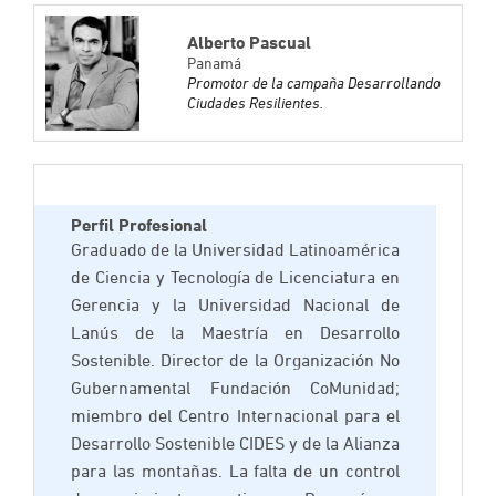
TOOLKIT
ES
B
Alberto Pascual
HE
Panamá
ID
Promotor de la campaña Desarrollando
DE
Ciudades Resilientes.
LA
CA
SA
DE
PR
Perfil Profesional
Graduado de la Universidad Latinoamérica
de Ciencia y Tecnología de Licenciatura en
Gerencia y la Universidad Nacional de
Lanús de la Maestría en Desarrollo
Sostenible. Director de la Organización No
Gubernamental Fundación CoMunidad;
miembro del Centro Internacional para el
Desarrollo Sostenible CIDES y de la Alianza
para las montañas. La falta de un control